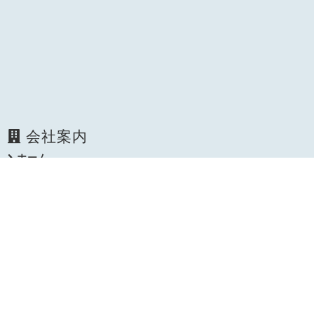
会社案内
ホーム
会社概要
許可一覧
許可車両
施設案内
情報公開
採用情報
新着情報一覧
料金について
ご依頼の流れ
排出量報告事例